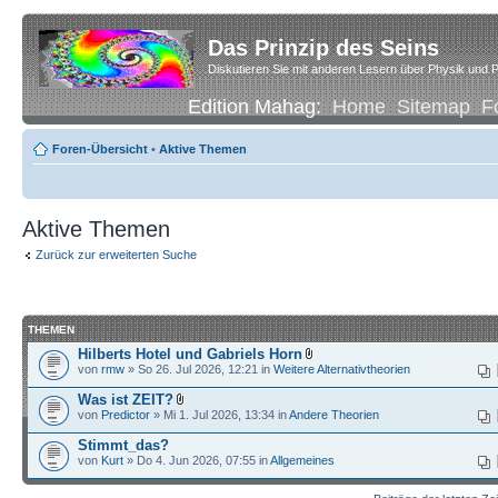
Das Prinzip des Seins
Diskutieren Sie mit anderen Lesern über Physik und P
Edition Mahag:
Home
Sitemap
F
Foren-Übersicht
•
Aktive Themen
Aktive Themen
Zurück zur erweiterten Suche
THEMEN
Hilberts Hotel und Gabriels Horn
von
rmw
» So 26. Jul 2026, 12:21 in
Weitere Alternativtheorien
Was ist ZEIT?
von
Predictor
» Mi 1. Jul 2026, 13:34 in
Andere Theorien
Stimmt_das?
von
Kurt
» Do 4. Jun 2026, 07:55 in
Allgemeines