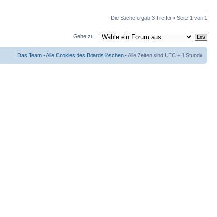
Die Suche ergab 3 Treffer • Seite
1
von
1
Gehe zu:
Das Team
•
Alle Cookies des Boards löschen
• Alle Zeiten sind UTC + 1 Stunde