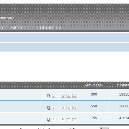
hilosophie
ome
Sitemap
Forumarchiv
ANTWORTEN
ZUGRIF
300
1891
...
1
29
30
31
550
3968
...
1
54
55
56
755
4167
...
1
74
75
76