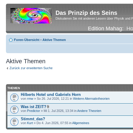
Das Prinzip des Seins
Diskutieren Sie mit anderen Lesern über Physik und P
Edition Mahag:
H
Foren-Übersicht
•
Aktive Themen
Aktive Themen
Zurück zur erweiterten Suche
THEMEN
Hilberts Hotel und Gabriels Horn
von
rmw
» So 26. Jul 2026, 12:21 in
Weitere Alternativtheorien
Was ist ZEIT?
von
Predictor
» Mi 1. Jul 2026, 13:34 in
Andere Theorien
Stimmt_das?
von
Kurt
» Do 4. Jun 2026, 07:55 in
Allgemeines