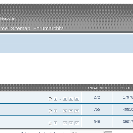
hilosophie
ome
Sitemap
Forumarchiv
ANTWORTEN
ZUGRIF
272
1797
...
1
26
27
28
755
4081
...
1
74
75
76
546
3901
...
1
53
54
55