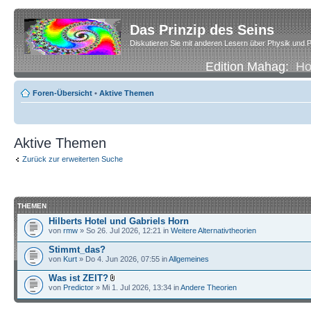
Das Prinzip des Seins
Diskutieren Sie mit anderen Lesern über Physik und P
Edition Mahag:
H
Foren-Übersicht
•
Aktive Themen
Aktive Themen
Zurück zur erweiterten Suche
THEMEN
Hilberts Hotel und Gabriels Horn
von
rmw
» So 26. Jul 2026, 12:21 in
Weitere Alternativtheorien
Stimmt_das?
von
Kurt
» Do 4. Jun 2026, 07:55 in
Allgemeines
Was ist ZEIT?
von
Predictor
» Mi 1. Jul 2026, 13:34 in
Andere Theorien