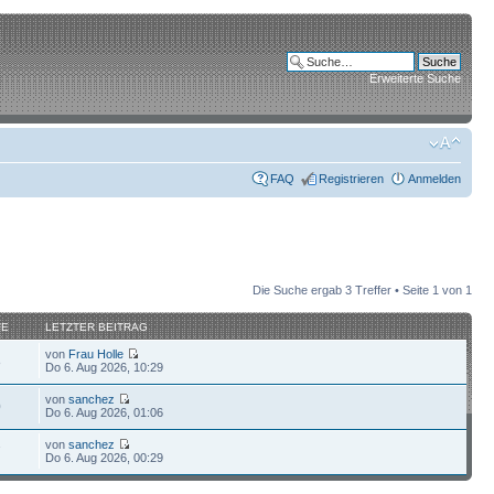
Erweiterte Suche
FAQ
Registrieren
Anmelden
Die Suche ergab 3 Treffer • Seite
1
von
1
FE
LETZTER BEITRAG
von
Frau Holle
8
Do 6. Aug 2026, 10:29
von
sanchez
0
Do 6. Aug 2026, 01:06
von
sanchez
7
Do 6. Aug 2026, 00:29