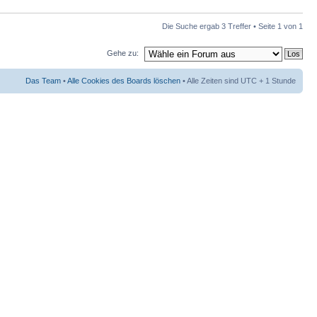
Die Suche ergab 3 Treffer • Seite
1
von
1
Gehe zu:
Das Team
•
Alle Cookies des Boards löschen
• Alle Zeiten sind UTC + 1 Stunde