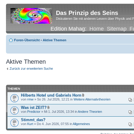
Das Prinzip des Seins
Diskutieren Sie mit anderen Lesern über Physik und P
Edition Mahag:
Home
Sitemap
F
Foren-Übersicht
•
Aktive Themen
Aktive Themen
Zurück zur erweiterten Suche
THEMEN
Hilberts Hotel und Gabriels Horn
von
rmw
» So 26. Jul 2026, 12:21 in
Weitere Alternativtheorien
Was ist ZEIT?
von
Predictor
» Mi 1. Jul 2026, 13:34 in
Andere Theorien
Stimmt_das?
von
Kurt
» Do 4. Jun 2026, 07:55 in
Allgemeines