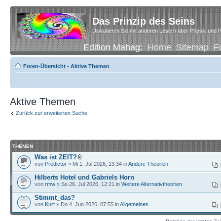
Das Prinzip des Seins
Diskutieren Sie mit anderen Lesern über Physik und P
Edition Mahag:
Home
Sitemap
F
Foren-Übersicht
•
Aktive Themen
Aktive Themen
Zurück zur erweiterten Suche
THEMEN
Was ist ZEIT?
von
Predictor
» Mi 1. Jul 2026, 13:34 in
Andere Theorien
Hilberts Hotel und Gabriels Horn
von
rmw
» So 26. Jul 2026, 12:21 in
Weitere Alternativtheorien
Stimmt_das?
von
Kurt
» Do 4. Jun 2026, 07:55 in
Allgemeines