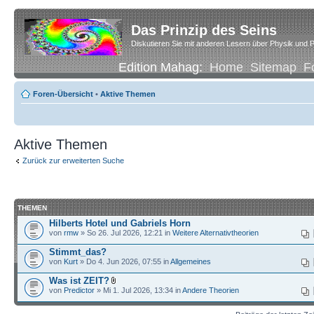
Das Prinzip des Seins
Diskutieren Sie mit anderen Lesern über Physik und P
Edition Mahag:
Home
Sitemap
F
Foren-Übersicht
•
Aktive Themen
Aktive Themen
Zurück zur erweiterten Suche
THEMEN
Hilberts Hotel und Gabriels Horn
von
rmw
» So 26. Jul 2026, 12:21 in
Weitere Alternativtheorien
Stimmt_das?
von
Kurt
» Do 4. Jun 2026, 07:55 in
Allgemeines
Was ist ZEIT?
von
Predictor
» Mi 1. Jul 2026, 13:34 in
Andere Theorien