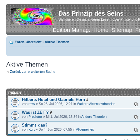
Das Prinzip des Seins
Diskutieren Sie mit anderen Lesern über Physik und P
Edition Mahag:
Home
Sitemap
F
Foren-Übersicht
•
Aktive Themen
Aktive Themen
Zurück zur erweiterten Suche
THEMEN
Hilberts Hotel und Gabriels Horn
von
rmw
» So 26. Jul 2026, 12:21 in
Weitere Alternativtheorien
Was ist ZEIT?
von
Predictor
» Mi 1. Jul 2026, 13:34 in
Andere Theorien
Stimmt_das?
von
Kurt
» Do 4. Jun 2026, 07:55 in
Allgemeines