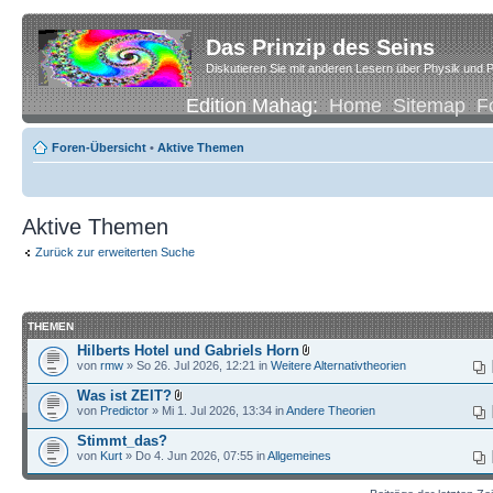
Das Prinzip des Seins
Diskutieren Sie mit anderen Lesern über Physik und P
Edition Mahag:
Home
Sitemap
F
Foren-Übersicht
•
Aktive Themen
Aktive Themen
Zurück zur erweiterten Suche
THEMEN
Hilberts Hotel und Gabriels Horn
von
rmw
» So 26. Jul 2026, 12:21 in
Weitere Alternativtheorien
Was ist ZEIT?
von
Predictor
» Mi 1. Jul 2026, 13:34 in
Andere Theorien
Stimmt_das?
von
Kurt
» Do 4. Jun 2026, 07:55 in
Allgemeines