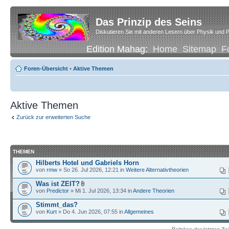
Das Prinzip des Seins
Diskutieren Sie mit anderen Lesern über Physik und P
Edition Mahag:
Home
Sitemap
F
Foren-Übersicht
•
Aktive Themen
Aktive Themen
Zurück zur erweiterten Suche
THEMEN
Hilberts Hotel und Gabriels Horn
von
rmw
» So 26. Jul 2026, 12:21 in
Weitere Alternativtheorien
Was ist ZEIT?
von
Predictor
» Mi 1. Jul 2026, 13:34 in
Andere Theorien
Stimmt_das?
von
Kurt
» Do 4. Jun 2026, 07:55 in
Allgemeines