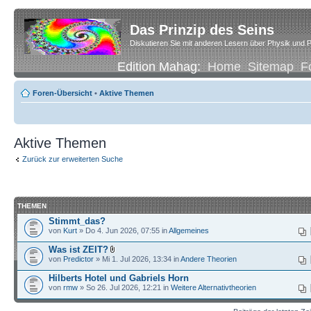
Das Prinzip des Seins
Diskutieren Sie mit anderen Lesern über Physik und P
Edition Mahag:
Home
Sitemap
F
Foren-Übersicht
•
Aktive Themen
Aktive Themen
Zurück zur erweiterten Suche
THEMEN
Stimmt_das?
von
Kurt
» Do 4. Jun 2026, 07:55 in
Allgemeines
Was ist ZEIT?
von
Predictor
» Mi 1. Jul 2026, 13:34 in
Andere Theorien
Hilberts Hotel und Gabriels Horn
von
rmw
» So 26. Jul 2026, 12:21 in
Weitere Alternativtheorien