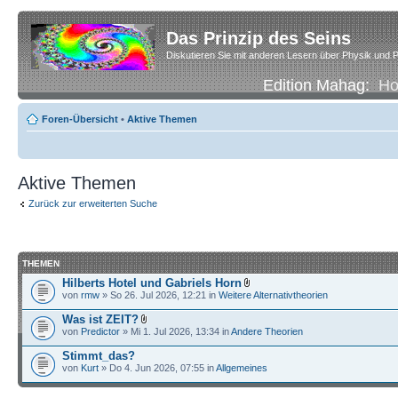
Das Prinzip des Seins
Diskutieren Sie mit anderen Lesern über Physik und P
Edition Mahag:
H
Foren-Übersicht
•
Aktive Themen
Aktive Themen
Zurück zur erweiterten Suche
THEMEN
Hilberts Hotel und Gabriels Horn
von
rmw
» So 26. Jul 2026, 12:21 in
Weitere Alternativtheorien
Was ist ZEIT?
von
Predictor
» Mi 1. Jul 2026, 13:34 in
Andere Theorien
Stimmt_das?
von
Kurt
» Do 4. Jun 2026, 07:55 in
Allgemeines