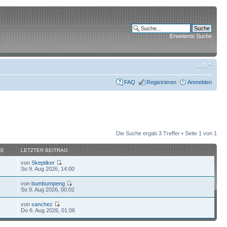
Erweiterte Suche
FAQ
Registrieren
Anmelden
Die Suche ergab 3 Treffer • Seite
1
von
1
FE
LETZTER BEITRAG
von
Skeptiker
5
So 9. Aug 2026, 14:00
von
bumbumpeng
8
So 9. Aug 2026, 00:02
von
sanchez
7
Do 6. Aug 2026, 01:06