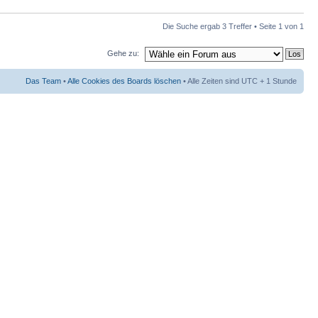
Die Suche ergab 3 Treffer • Seite
1
von
1
Gehe zu:
Das Team
•
Alle Cookies des Boards löschen
• Alle Zeiten sind UTC + 1 Stunde