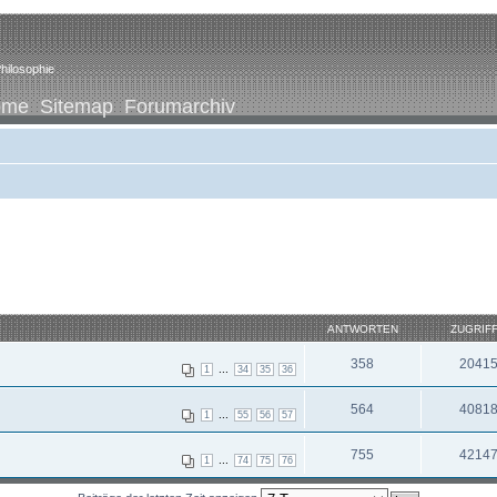
hilosophie
ome
Sitemap
Forumarchiv
ANTWORTEN
ZUGRIF
358
2041
...
1
34
35
36
564
4081
...
1
55
56
57
755
4214
...
1
74
75
76