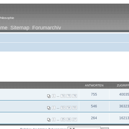
hilosophie
ome
Sitemap
Forumarchiv
ANTWORTEN
ZUGRIF
755
4003
...
1
74
75
76
546
3632
...
1
53
54
55
264
1621
...
1
25
26
27