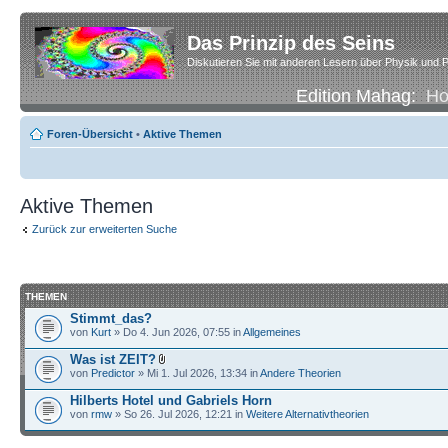
Das Prinzip des Seins
Diskutieren Sie mit anderen Lesern über Physik und P
Edition Mahag:
H
Foren-Übersicht
•
Aktive Themen
Aktive Themen
Zurück zur erweiterten Suche
THEMEN
Stimmt_das?
von
Kurt
» Do 4. Jun 2026, 07:55 in
Allgemeines
Was ist ZEIT?
von
Predictor
» Mi 1. Jul 2026, 13:34 in
Andere Theorien
Hilberts Hotel und Gabriels Horn
von
rmw
» So 26. Jul 2026, 12:21 in
Weitere Alternativtheorien