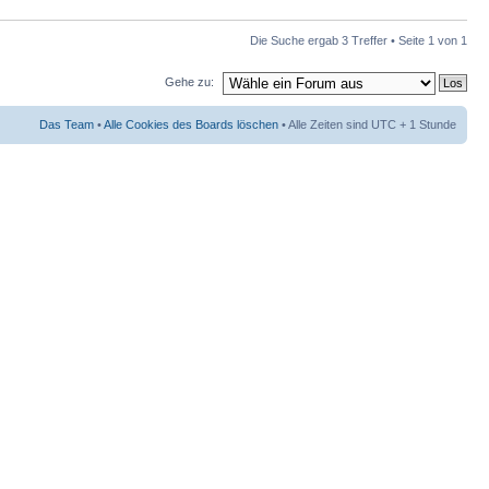
Die Suche ergab 3 Treffer • Seite
1
von
1
Gehe zu:
Das Team
•
Alle Cookies des Boards löschen
• Alle Zeiten sind UTC + 1 Stunde