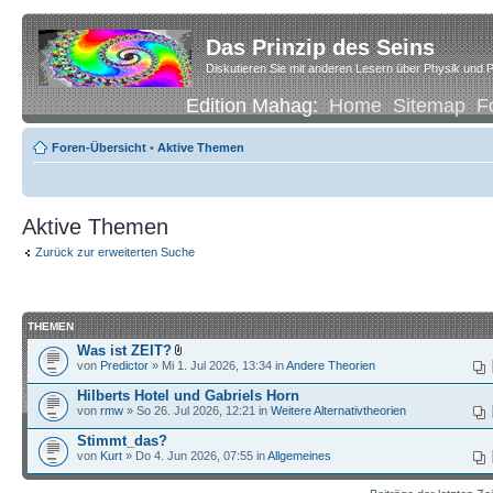
Das Prinzip des Seins
Diskutieren Sie mit anderen Lesern über Physik und P
Edition Mahag:
Home
Sitemap
F
Foren-Übersicht
•
Aktive Themen
Aktive Themen
Zurück zur erweiterten Suche
THEMEN
Was ist ZEIT?
von
Predictor
» Mi 1. Jul 2026, 13:34 in
Andere Theorien
Hilberts Hotel und Gabriels Horn
von
rmw
» So 26. Jul 2026, 12:21 in
Weitere Alternativtheorien
Stimmt_das?
von
Kurt
» Do 4. Jun 2026, 07:55 in
Allgemeines