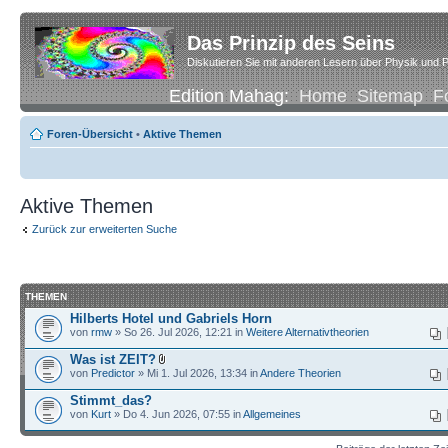
Das Prinzip des Seins
Diskutieren Sie mit anderen Lesern über Physik und P
Edition Mahag:
Home
Sitemap
F
Foren-Übersicht
•
Aktive Themen
Aktive Themen
Zurück zur erweiterten Suche
THEMEN
Hilberts Hotel und Gabriels Horn
von
rmw
» So 26. Jul 2026, 12:21 in
Weitere Alternativtheorien
Was ist ZEIT?
von
Predictor
» Mi 1. Jul 2026, 13:34 in
Andere Theorien
Stimmt_das?
von
Kurt
» Do 4. Jun 2026, 07:55 in
Allgemeines