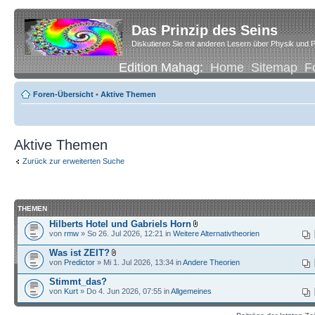
Das Prinzip des Seins
Diskutieren Sie mit anderen Lesern über Physik und P
Edition Mahag:
Home
Sitemap
F
Foren-Übersicht
•
Aktive Themen
Aktive Themen
Zurück zur erweiterten Suche
THEMEN
Hilberts Hotel und Gabriels Horn
von
rmw
» So 26. Jul 2026, 12:21 in
Weitere Alternativtheorien
Was ist ZEIT?
von
Predictor
» Mi 1. Jul 2026, 13:34 in
Andere Theorien
Stimmt_das?
von
Kurt
» Do 4. Jun 2026, 07:55 in
Allgemeines