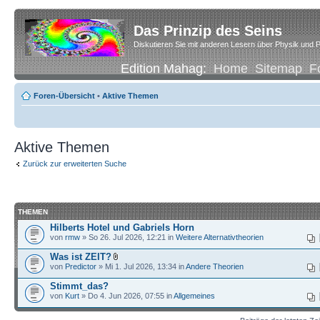
Das Prinzip des Seins
Diskutieren Sie mit anderen Lesern über Physik und P
Edition Mahag:
Home
Sitemap
F
Foren-Übersicht
•
Aktive Themen
Aktive Themen
Zurück zur erweiterten Suche
THEMEN
Hilberts Hotel und Gabriels Horn
von
rmw
» So 26. Jul 2026, 12:21 in
Weitere Alternativtheorien
Was ist ZEIT?
von
Predictor
» Mi 1. Jul 2026, 13:34 in
Andere Theorien
Stimmt_das?
von
Kurt
» Do 4. Jun 2026, 07:55 in
Allgemeines