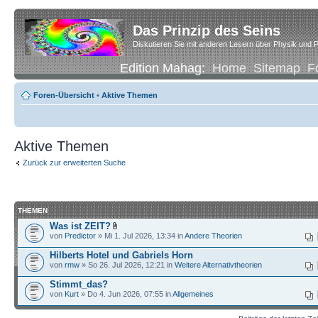
Das Prinzip des Seins
Diskutieren Sie mit anderen Lesern über Physik und P
Edition Mahag:
Home
Sitemap
F
Foren-Übersicht
•
Aktive Themen
Aktive Themen
Zurück zur erweiterten Suche
THEMEN
Was ist ZEIT?
von
Predictor
» Mi 1. Jul 2026, 13:34 in
Andere Theorien
Hilberts Hotel und Gabriels Horn
von
rmw
» So 26. Jul 2026, 12:21 in
Weitere Alternativtheorien
Stimmt_das?
von
Kurt
» Do 4. Jun 2026, 07:55 in
Allgemeines