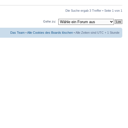
Die Suche ergab 3 Treffer • Seite
1
von
1
Gehe zu:
Das Team
•
Alle Cookies des Boards löschen
• Alle Zeiten sind UTC + 1 Stunde