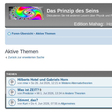
Das Prinzip des Seins
Diskutieren Sie mit anderen Lesern über Physik und P
Edition Mahag:
H
Foren-Übersicht
•
Aktive Themen
Aktive Themen
Zurück zur erweiterten Suche
THEMEN
Hilberts Hotel und Gabriels Horn
von
rmw
» So 26. Jul 2026, 12:21 in
Weitere Alternativtheorien
Was ist ZEIT?
von
Predictor
» Mi 1. Jul 2026, 13:34 in
Andere Theorien
Stimmt_das?
von
Kurt
» Do 4. Jun 2026, 07:55 in
Allgemeines