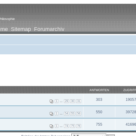
hilosophie
ome
Sitemap
Forumarchiv
ANTWORTEN
ZUGRIF
303
1905
...
1
29
30
31
550
3972
...
1
54
55
56
755
4169
...
1
74
75
76