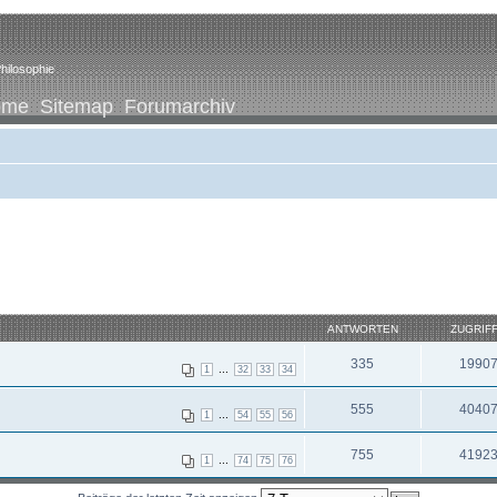
hilosophie
ome
Sitemap
Forumarchiv
ANTWORTEN
ZUGRIF
335
1990
...
1
32
33
34
555
4040
...
1
54
55
56
755
4192
...
1
74
75
76