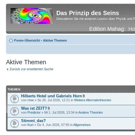
Das Prinzip des Seins
Diskutieren Sie mit anderen Lesern über Physik und P
Edition Mahag:
H
Foren-Übersicht
•
Aktive Themen
Aktive Themen
Zurück zur erweiterten Suche
THEMEN
Hilberts Hotel und Gabriels Horn
von
rmw
» So 26. Jul 2026, 12:21 in
Weitere Alternativtheorien
Was ist ZEIT?
von
Predictor
» Mi 1. Jul 2026, 13:34 in
Andere Theorien
Stimmt_das?
von
Kurt
» Do 4. Jun 2026, 07:55 in
Allgemeines