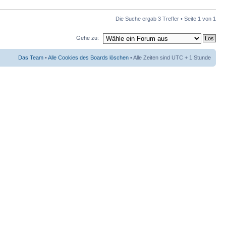
Die Suche ergab 3 Treffer • Seite
1
von
1
Gehe zu:
Das Team
•
Alle Cookies des Boards löschen
• Alle Zeiten sind UTC + 1 Stunde