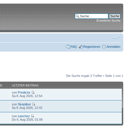
Erweiterte Suche
FAQ
Registrieren
Anmelden
Die Suche ergab 3 Treffer • Seite
1
von
1
FE
LETZTER BEITRAG
von
Predictor
7
Sa 8. Aug 2026, 12:54
von
Skeptiker
7
Sa 8. Aug 2026, 12:42
von
sanchez
3
Do 6. Aug 2026, 01:06