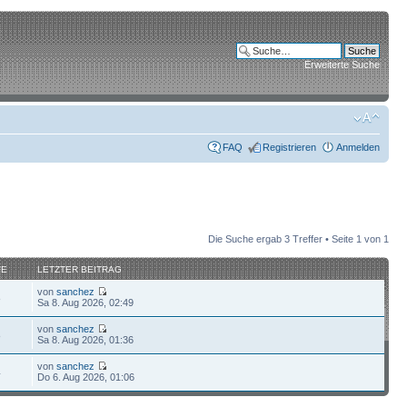
Erweiterte Suche
FAQ
Registrieren
Anmelden
Die Suche ergab 3 Treffer • Seite
1
von
1
FE
LETZTER BEITRAG
von
sanchez
8
Sa 8. Aug 2026, 02:49
von
sanchez
8
Sa 8. Aug 2026, 01:36
von
sanchez
4
Do 6. Aug 2026, 01:06