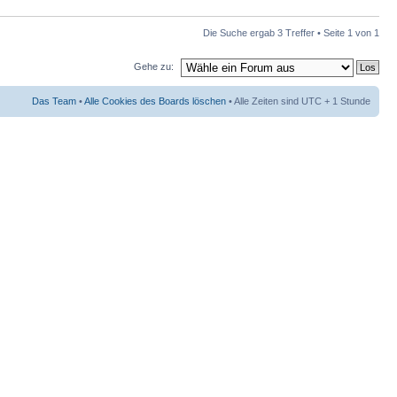
Die Suche ergab 3 Treffer • Seite
1
von
1
Gehe zu:
Das Team
•
Alle Cookies des Boards löschen
• Alle Zeiten sind UTC + 1 Stunde