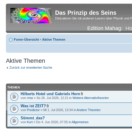
Das Prinzip des Seins
Diskutieren Sie mit anderen Lesern über Physik und P
Edition Mahag:
H
Foren-Übersicht
•
Aktive Themen
Aktive Themen
Zurück zur erweiterten Suche
THEMEN
Hilberts Hotel und Gabriels Horn
von
rmw
» So 26. Jul 2026, 12:21 in
Weitere Alternativtheorien
Was ist ZEIT?
von
Predictor
» Mi 1. Jul 2026, 13:34 in
Andere Theorien
Stimmt_das?
von
Kurt
» Do 4. Jun 2026, 07:55 in
Allgemeines