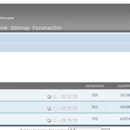
hilosophie
ome
Sitemap
Forumarchiv
ANTWORTEN
ZUGRIF
320
1973
...
1
31
32
33
553
4026
...
1
54
55
56
755
4187
...
1
74
75
76