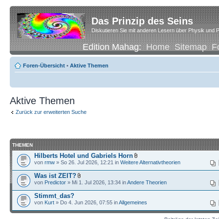
Das Prinzip des Seins
Diskutieren Sie mit anderen Lesern über Physik und P
Edition Mahag:
Home
Sitemap
F
Foren-Übersicht
•
Aktive Themen
Aktive Themen
Zurück zur erweiterten Suche
THEMEN
Hilberts Hotel und Gabriels Horn
von
rmw
» So 26. Jul 2026, 12:21 in
Weitere Alternativtheorien
Was ist ZEIT?
von
Predictor
» Mi 1. Jul 2026, 13:34 in
Andere Theorien
Stimmt_das?
von
Kurt
» Do 4. Jun 2026, 07:55 in
Allgemeines