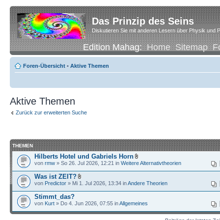
Das Prinzip des Seins
Diskutieren Sie mit anderen Lesern über Physik und P
Edition Mahag:
Home
Sitemap
F
Foren-Übersicht
•
Aktive Themen
Aktive Themen
Zurück zur erweiterten Suche
THEMEN
Hilberts Hotel und Gabriels Horn
von
rmw
» So 26. Jul 2026, 12:21 in
Weitere Alternativtheorien
Was ist ZEIT?
von
Predictor
» Mi 1. Jul 2026, 13:34 in
Andere Theorien
Stimmt_das?
von
Kurt
» Do 4. Jun 2026, 07:55 in
Allgemeines