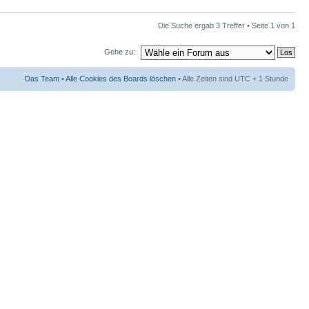
Die Suche ergab 3 Treffer • Seite
1
von
1
Gehe zu:
Das Team
•
Alle Cookies des Boards löschen
• Alle Zeiten sind UTC + 1 Stunde