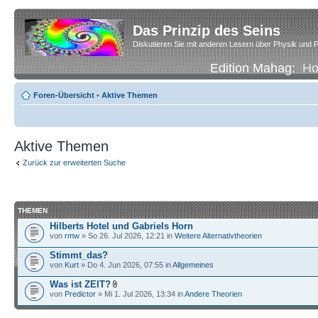
Das Prinzip des Seins
Diskutieren Sie mit anderen Lesern über Physik und P
Edition Mahag:
H
Foren-Übersicht
•
Aktive Themen
Aktive Themen
Zurück zur erweiterten Suche
THEMEN
Hilberts Hotel und Gabriels Horn
von
rmw
» So 26. Jul 2026, 12:21 in
Weitere Alternativtheorien
Stimmt_das?
von
Kurt
» Do 4. Jun 2026, 07:55 in
Allgemeines
Was ist ZEIT?
von
Predictor
» Mi 1. Jul 2026, 13:34 in
Andere Theorien