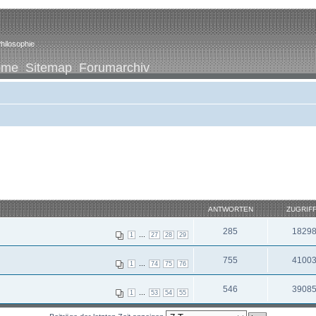
hilosophie
ome
Sitemap
Forumarchiv
ANTWORTEN
ZUGRIF
285
1829
...
1
27
28
29
755
4100
...
1
74
75
76
546
3908
...
1
53
54
55