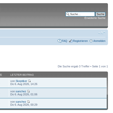
Erweiterte Suche
FAQ
Registrieren
Anmelden
Die Suche ergab 3 Treffer • Seite
1
von
1
FE
LETZTER BEITRAG
von
Skeptiker
8
Do 6. Aug 2026, 14:26
von
sanchez
3
Do 6. Aug 2026, 01:06
von
sanchez
5
Do 6. Aug 2026, 00:29