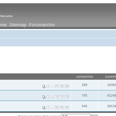
hilosophie
ome
Sitemap
Forumarchiv
ANTWORTEN
ZUGRIF
289
1838
...
1
27
28
29
755
4124
...
1
74
75
76
546
3913
...
1
53
54
55