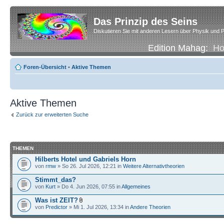
Das Prinzip des Seins
Diskutieren Sie mit anderen Lesern über Physik und P
Edition Mahag:
H
Foren-Übersicht
•
Aktive Themen
Aktive Themen
Zurück zur erweiterten Suche
THEMEN
Hilberts Hotel und Gabriels Horn
von
rmw
» So 26. Jul 2026, 12:21 in
Weitere Alternativtheorien
Stimmt_das?
von
Kurt
» Do 4. Jun 2026, 07:55 in
Allgemeines
Was ist ZEIT?
von
Predictor
» Mi 1. Jul 2026, 13:34 in
Andere Theorien