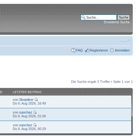
Erweiterte Suche
FAQ
Registrieren
Anmelden
Die Suche ergab 3 Treffer • Seite
1
von
1
FE
LETZTER BEITRAG
von
Skeptiker
2
Do 6. Aug 2026, 16:49
von
sanchez
8
Do 6. Aug 2026, 01:06
von
sanchez
4
Do 6. Aug 2026, 00:29