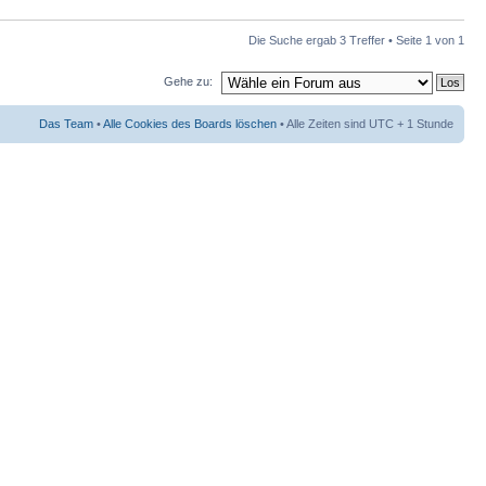
Die Suche ergab 3 Treffer • Seite
1
von
1
Gehe zu:
Das Team
•
Alle Cookies des Boards löschen
• Alle Zeiten sind UTC + 1 Stunde