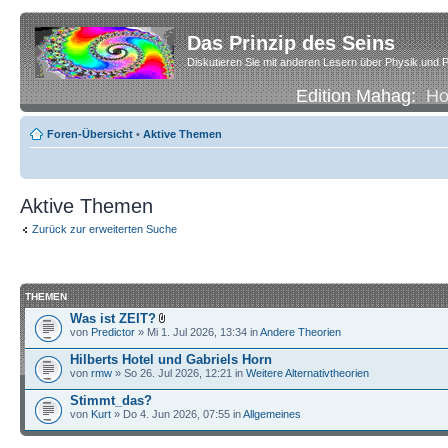
Das Prinzip des Seins
Diskutieren Sie mit anderen Lesern über Physik und P
Edition Mahag:
H
Foren-Übersicht
•
Aktive Themen
Aktive Themen
Zurück zur erweiterten Suche
THEMEN
Was ist ZEIT?
von
Predictor
» Mi 1. Jul 2026, 13:34 in
Andere Theorien
Hilberts Hotel und Gabriels Horn
von
rmw
» So 26. Jul 2026, 12:21 in
Weitere Alternativtheorien
Stimmt_das?
von
Kurt
» Do 4. Jun 2026, 07:55 in
Allgemeines