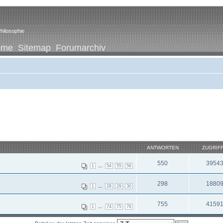
hilosophie
ome
Sitemap
Forumarchiv
ANTWORTEN
ZUGRIF
550
3954
...
1
54
55
56
298
1880
...
1
28
29
30
755
4159
...
1
74
75
76