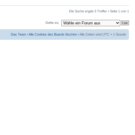
Die Suche ergab 3 Treffer • Seite
1
von
1
Gehe zu:
Das Team
•
Alle Cookies des Boards löschen
• Alle Zeiten sind UTC + 1 Stunde