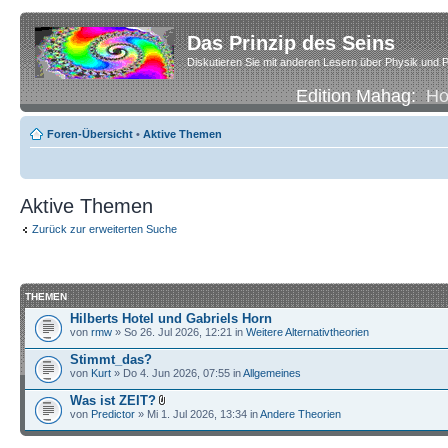
Das Prinzip des Seins
Diskutieren Sie mit anderen Lesern über Physik und P
Edition Mahag:
H
Foren-Übersicht
•
Aktive Themen
Aktive Themen
Zurück zur erweiterten Suche
THEMEN
Hilberts Hotel und Gabriels Horn
von
rmw
» So 26. Jul 2026, 12:21 in
Weitere Alternativtheorien
Stimmt_das?
von
Kurt
» Do 4. Jun 2026, 07:55 in
Allgemeines
Was ist ZEIT?
von
Predictor
» Mi 1. Jul 2026, 13:34 in
Andere Theorien