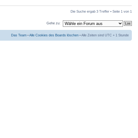
Die Suche ergab 3 Treffer • Seite
1
von
1
Gehe zu:
Das Team
•
Alle Cookies des Boards löschen
• Alle Zeiten sind UTC + 1 Stunde