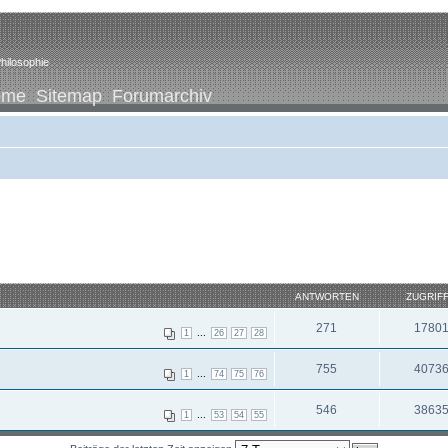
hilosophie
ome
Sitemap
Forumarchiv
ANTWORTEN
ZUGRIF
271
1780
...
1
26
27
28
755
4073
...
1
74
75
76
546
3863
...
1
53
54
55