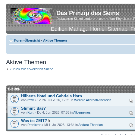
Das Prinzip des Seins
Diskutieren Sie mit anderen Lesern über Physik und P
Edition Mahag:
Home
Sitemap
F
Foren-Übersicht
•
Aktive Themen
Aktive Themen
Zurück zur erweiterten Suche
THEMEN
Hilberts Hotel und Gabriels Horn
von
rmw
» So 26. Jul 2026, 12:21 in
Weitere Alternativtheorien
Stimmt_das?
von
Kurt
» Do 4. Jun 2026, 07:55 in
Allgemeines
Was ist ZEIT?
von
Predictor
» Mi 1. Jul 2026, 13:34 in
Andere Theorien