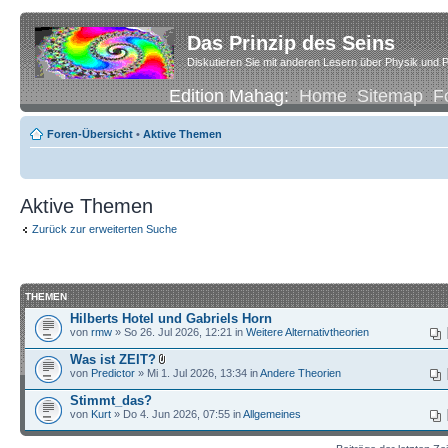
Das Prinzip des Seins
Diskutieren Sie mit anderen Lesern über Physik und P
Edition Mahag:
Home
Sitemap
F
Foren-Übersicht
•
Aktive Themen
Aktive Themen
Zurück zur erweiterten Suche
THEMEN
Hilberts Hotel und Gabriels Horn
von
rmw
» So 26. Jul 2026, 12:21 in
Weitere Alternativtheorien
Was ist ZEIT?
von
Predictor
» Mi 1. Jul 2026, 13:34 in
Andere Theorien
Stimmt_das?
von
Kurt
» Do 4. Jun 2026, 07:55 in
Allgemeines