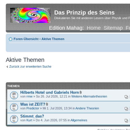
Das Prinzip des Seins
Diskutieren Sie mit anderen Lesern über Physik und P
Edition Mahag:
Home
Sitemap
F
Foren-Übersicht
•
Aktive Themen
Aktive Themen
Zurück zur erweiterten Suche
THEMEN
Hilberts Hotel und Gabriels Horn
von
rmw
» So 26. Jul 2026, 12:21 in
Weitere Alternativtheorien
Was ist ZEIT?
von
Predictor
» Mi 1. Jul 2026, 13:34 in
Andere Theorien
Stimmt_das?
von
Kurt
» Do 4. Jun 2026, 07:55 in
Allgemeines