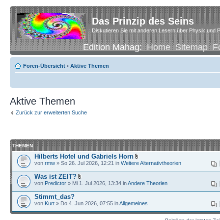
Das Prinzip des Seins
Diskutieren Sie mit anderen Lesern über Physik und P
Edition Mahag:
Home
Sitemap
F
Foren-Übersicht
•
Aktive Themen
Aktive Themen
Zurück zur erweiterten Suche
THEMEN
Hilberts Hotel und Gabriels Horn
von
rmw
» So 26. Jul 2026, 12:21 in
Weitere Alternativtheorien
Was ist ZEIT?
von
Predictor
» Mi 1. Jul 2026, 13:34 in
Andere Theorien
Stimmt_das?
von
Kurt
» Do 4. Jun 2026, 07:55 in
Allgemeines