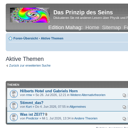
Das Prinzip des Seins
Diskutieren Sie mit anderen Lesern über Physik und P
Edition Mahag:
Home
Sitemap
F
Foren-Übersicht
•
Aktive Themen
Aktive Themen
Zurück zur erweiterten Suche
THEMEN
Hilberts Hotel und Gabriels Horn
von
rmw
» So 26. Jul 2026, 12:21 in
Weitere Alternativtheorien
Stimmt_das?
von
Kurt
» Do 4. Jun 2026, 07:55 in
Allgemeines
Was ist ZEIT?
von
Predictor
» Mi 1. Jul 2026, 13:34 in
Andere Theorien