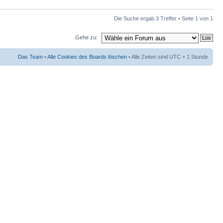
Die Suche ergab 3 Treffer • Seite
1
von
1
Gehe zu:
Das Team
•
Alle Cookies des Boards löschen
• Alle Zeiten sind UTC + 1 Stunde