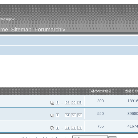
hilosophie
ome
Sitemap
Forumarchiv
ANTWORTEN
ZUGRIF
300
1891
...
1
29
30
31
550
3968
...
1
54
55
56
755
4167
...
1
74
75
76