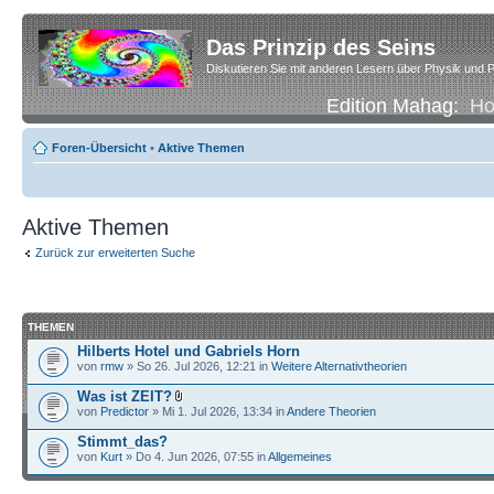
Das Prinzip des Seins
Diskutieren Sie mit anderen Lesern über Physik und P
Edition Mahag:
H
Foren-Übersicht
•
Aktive Themen
Aktive Themen
Zurück zur erweiterten Suche
THEMEN
Hilberts Hotel und Gabriels Horn
von
rmw
» So 26. Jul 2026, 12:21 in
Weitere Alternativtheorien
Was ist ZEIT?
von
Predictor
» Mi 1. Jul 2026, 13:34 in
Andere Theorien
Stimmt_das?
von
Kurt
» Do 4. Jun 2026, 07:55 in
Allgemeines