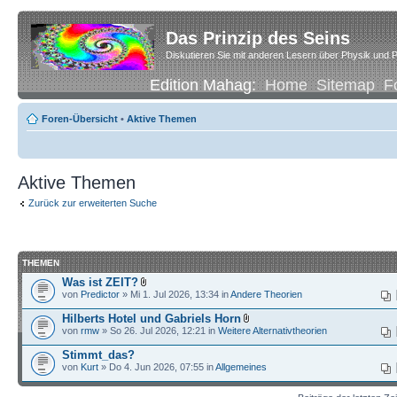
Das Prinzip des Seins
Diskutieren Sie mit anderen Lesern über Physik und P
Edition Mahag:
Home
Sitemap
F
Foren-Übersicht
•
Aktive Themen
Aktive Themen
Zurück zur erweiterten Suche
THEMEN
Was ist ZEIT?
von
Predictor
» Mi 1. Jul 2026, 13:34 in
Andere Theorien
Hilberts Hotel und Gabriels Horn
von
rmw
» So 26. Jul 2026, 12:21 in
Weitere Alternativtheorien
Stimmt_das?
von
Kurt
» Do 4. Jun 2026, 07:55 in
Allgemeines