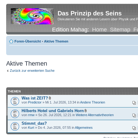
Das Prinzip des Seins
Diskutieren Sie mit anderen Lesern über Physik und P
Edition Mahag:
Home
Sitemap
F
Foren-Übersicht
•
Aktive Themen
Aktive Themen
Zurück zur erweiterten Suche
THEMEN
Was ist ZEIT?
von
Predictor
» Mi 1. Jul 2026, 13:34 in
Andere Theorien
Hilberts Hotel und Gabriels Horn
von
rmw
» So 26. Jul 2026, 12:21 in
Weitere Alternativtheorien
Stimmt_das?
von
Kurt
» Do 4. Jun 2026, 07:55 in
Allgemeines