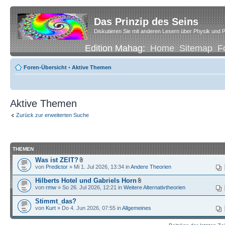
Das Prinzip des Seins
Diskutieren Sie mit anderen Lesern über Physik und P
Edition Mahag:
Home
Sitemap
F
Foren-Übersicht
•
Aktive Themen
Aktive Themen
Zurück zur erweiterten Suche
THEMEN
Was ist ZEIT?
von
Predictor
» Mi 1. Jul 2026, 13:34 in
Andere Theorien
Hilberts Hotel und Gabriels Horn
von
rmw
» So 26. Jul 2026, 12:21 in
Weitere Alternativtheorien
Stimmt_das?
von
Kurt
» Do 4. Jun 2026, 07:55 in
Allgemeines