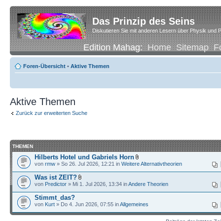
Das Prinzip des Seins
Diskutieren Sie mit anderen Lesern über Physik und P
Edition Mahag:
Home
Sitemap
F
Foren-Übersicht
•
Aktive Themen
Aktive Themen
Zurück zur erweiterten Suche
THEMEN
Hilberts Hotel und Gabriels Horn
von
rmw
» So 26. Jul 2026, 12:21 in
Weitere Alternativtheorien
Was ist ZEIT?
von
Predictor
» Mi 1. Jul 2026, 13:34 in
Andere Theorien
Stimmt_das?
von
Kurt
» Do 4. Jun 2026, 07:55 in
Allgemeines