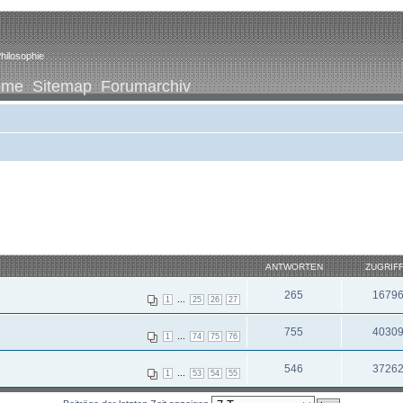
hilosophie
ome
Sitemap
Forumarchiv
ANTWORTEN
ZUGRIF
265
1679
...
1
25
26
27
755
4030
...
1
74
75
76
546
3726
...
1
53
54
55