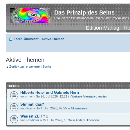
Das Prinzip des Seins
Diskutieren Sie mit anderen Lesern über Physik und P
Edition Mahag:
H
Foren-Übersicht
•
Aktive Themen
Aktive Themen
Zurück zur erweiterten Suche
THEMEN
Hilberts Hotel und Gabriels Horn
von
rmw
» So 26. Jul 2026, 12:21 in
Weitere Alternativtheorien
Stimmt_das?
von
Kurt
» Do 4. Jun 2026, 07:55 in
Allgemeines
Was ist ZEIT?
von
Predictor
» Mi 1. Jul 2026, 13:34 in
Andere Theorien