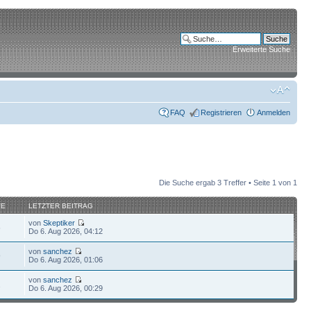
Erweiterte Suche
FAQ
Registrieren
Anmelden
Die Suche ergab 3 Treffer • Seite
1
von
1
FE
LETZTER BEITRAG
von
Skeptiker
6
Do 6. Aug 2026, 04:12
von
sanchez
9
Do 6. Aug 2026, 01:06
von
sanchez
2
Do 6. Aug 2026, 00:29