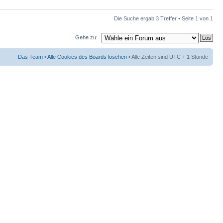
Die Suche ergab 3 Treffer • Seite
1
von
1
Gehe zu:
Das Team
•
Alle Cookies des Boards löschen
• Alle Zeiten sind UTC + 1 Stunde