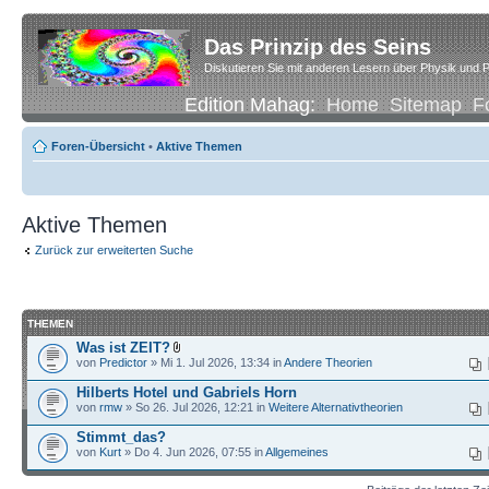
Das Prinzip des Seins
Diskutieren Sie mit anderen Lesern über Physik und P
Edition Mahag:
Home
Sitemap
F
Foren-Übersicht
•
Aktive Themen
Aktive Themen
Zurück zur erweiterten Suche
THEMEN
Was ist ZEIT?
von
Predictor
» Mi 1. Jul 2026, 13:34 in
Andere Theorien
Hilberts Hotel und Gabriels Horn
von
rmw
» So 26. Jul 2026, 12:21 in
Weitere Alternativtheorien
Stimmt_das?
von
Kurt
» Do 4. Jun 2026, 07:55 in
Allgemeines