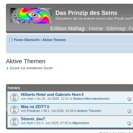
Das Prinzip des Seins
Diskutieren Sie mit anderen Lesern über Physik und P
Edition Mahag:
Home
Sitemap
F
Foren-Übersicht
•
Aktive Themen
Aktive Themen
Zurück zur erweiterten Suche
THEMEN
Hilberts Hotel und Gabriels Horn
von
rmw
» So 26. Jul 2026, 12:21 in
Weitere Alternativtheorien
Was ist ZEIT?
von
Predictor
» Mi 1. Jul 2026, 13:34 in
Andere Theorien
Stimmt_das?
von
Kurt
» Do 4. Jun 2026, 07:55 in
Allgemeines