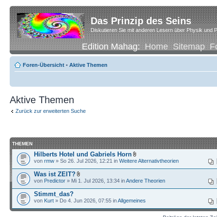
Das Prinzip des Seins
Diskutieren Sie mit anderen Lesern über Physik und P
Edition Mahag:
Home
Sitemap
F
Foren-Übersicht
•
Aktive Themen
Aktive Themen
Zurück zur erweiterten Suche
THEMEN
Hilberts Hotel und Gabriels Horn
von
rmw
» So 26. Jul 2026, 12:21 in
Weitere Alternativtheorien
Was ist ZEIT?
von
Predictor
» Mi 1. Jul 2026, 13:34 in
Andere Theorien
Stimmt_das?
von
Kurt
» Do 4. Jun 2026, 07:55 in
Allgemeines