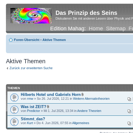
Das Prinzip des Seins
Diskutieren Sie mit anderen Lesern über Physik und P
Edition Mahag:
Home
Sitemap
F
Foren-Übersicht
•
Aktive Themen
Aktive Themen
Zurück zur erweiterten Suche
THEMEN
Hilberts Hotel und Gabriels Horn
von
rmw
» So 26. Jul 2026, 12:21 in
Weitere Alternativtheorien
Was ist ZEIT?
von
Predictor
» Mi 1. Jul 2026, 13:34 in
Andere Theorien
Stimmt_das?
von
Kurt
» Do 4. Jun 2026, 07:55 in
Allgemeines