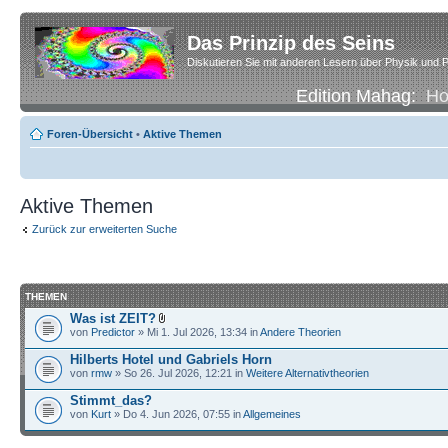
Das Prinzip des Seins
Diskutieren Sie mit anderen Lesern über Physik und P
Edition Mahag:
H
Foren-Übersicht
•
Aktive Themen
Aktive Themen
Zurück zur erweiterten Suche
THEMEN
Was ist ZEIT?
von
Predictor
» Mi 1. Jul 2026, 13:34 in
Andere Theorien
Hilberts Hotel und Gabriels Horn
von
rmw
» So 26. Jul 2026, 12:21 in
Weitere Alternativtheorien
Stimmt_das?
von
Kurt
» Do 4. Jun 2026, 07:55 in
Allgemeines