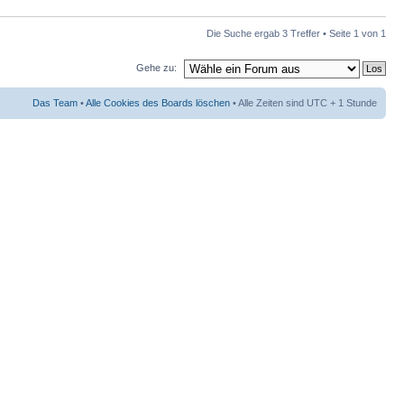
Die Suche ergab 3 Treffer • Seite
1
von
1
Gehe zu:
Das Team
•
Alle Cookies des Boards löschen
• Alle Zeiten sind UTC + 1 Stunde