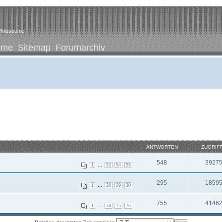
hilosophie
ome
Sitemap
Forumarchiv
ANTWORTEN
ZUGRIF
548
3927
...
1
53
54
55
295
1859
...
1
28
29
30
755
4146
...
1
74
75
76