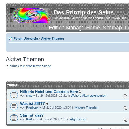
Das Prinzip des Seins
Diskutieren Sie mit anderen Lesern über Physik und P
Edition Mahag:
Home
Sitemap
F
Foren-Übersicht
•
Aktive Themen
Aktive Themen
Zurück zur erweiterten Suche
THEMEN
Hilberts Hotel und Gabriels Horn
von
rmw
» So 26. Jul 2026, 12:21 in
Weitere Alternativtheorien
Was ist ZEIT?
von
Predictor
» Mi 1. Jul 2026, 13:34 in
Andere Theorien
Stimmt_das?
von
Kurt
» Do 4. Jun 2026, 07:55 in
Allgemeines