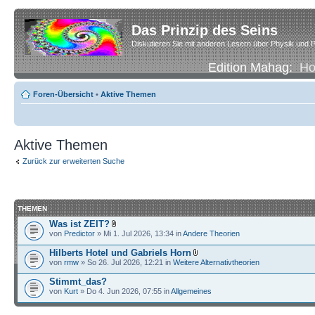
Das Prinzip des Seins
Diskutieren Sie mit anderen Lesern über Physik und P
Edition Mahag:
H
Foren-Übersicht
•
Aktive Themen
Aktive Themen
Zurück zur erweiterten Suche
THEMEN
Was ist ZEIT?
von
Predictor
» Mi 1. Jul 2026, 13:34 in
Andere Theorien
Hilberts Hotel und Gabriels Horn
von
rmw
» So 26. Jul 2026, 12:21 in
Weitere Alternativtheorien
Stimmt_das?
von
Kurt
» Do 4. Jun 2026, 07:55 in
Allgemeines