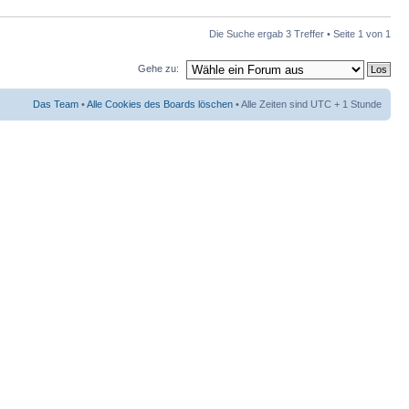
Die Suche ergab 3 Treffer • Seite
1
von
1
Gehe zu:
Das Team
•
Alle Cookies des Boards löschen
• Alle Zeiten sind UTC + 1 Stunde