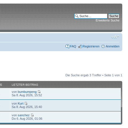
Erweiterte Suche
FAQ
Registrieren
Anmelden
Die Suche ergab 3 Treffer • Seite
1
von
1
FE
LETZTER BEITRAG
von
bumbumpeng
1
Sa 8. Aug 2026, 15:52
von
Kurt
4
Sa 8. Aug 2026, 15:40
von
sanchez
7
Do 6. Aug 2026, 01:06