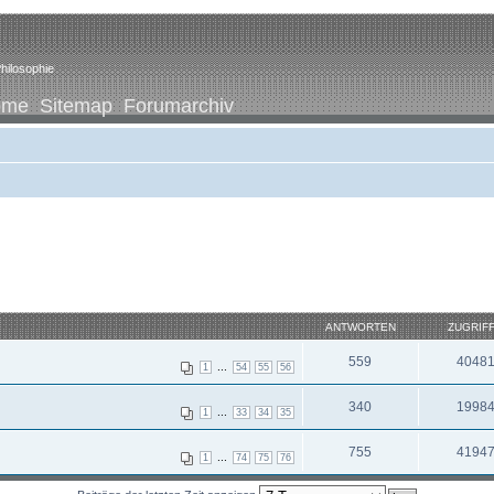
hilosophie
ome
Sitemap
Forumarchiv
ANTWORTEN
ZUGRIF
559
4048
...
1
54
55
56
340
1998
...
1
33
34
35
755
4194
...
1
74
75
76