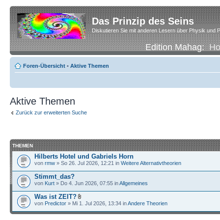
Das Prinzip des Seins
Diskutieren Sie mit anderen Lesern über Physik und P
Edition Mahag:
H
Foren-Übersicht
•
Aktive Themen
Aktive Themen
Zurück zur erweiterten Suche
THEMEN
Hilberts Hotel und Gabriels Horn
von
rmw
» So 26. Jul 2026, 12:21 in
Weitere Alternativtheorien
Stimmt_das?
von
Kurt
» Do 4. Jun 2026, 07:55 in
Allgemeines
Was ist ZEIT?
von
Predictor
» Mi 1. Jul 2026, 13:34 in
Andere Theorien