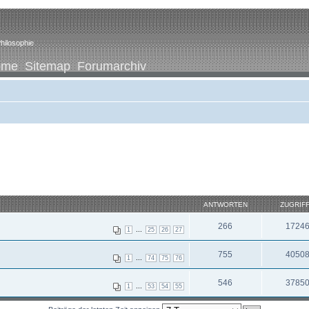
hilosophie
ome
Sitemap
Forumarchiv
ANTWORTEN
ZUGRIF
266
1724
...
1
25
26
27
755
4050
...
1
74
75
76
546
3785
...
1
53
54
55