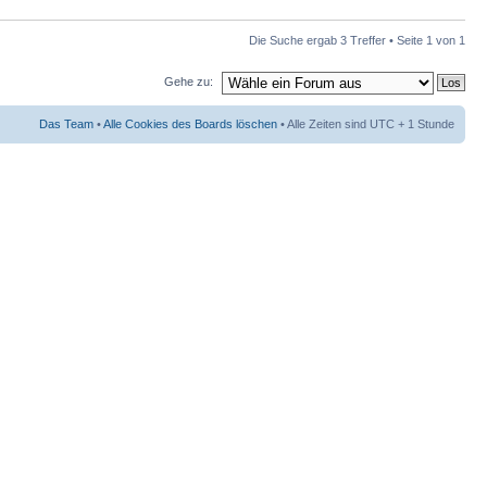
Die Suche ergab 3 Treffer • Seite
1
von
1
Gehe zu:
Das Team
•
Alle Cookies des Boards löschen
• Alle Zeiten sind UTC + 1 Stunde