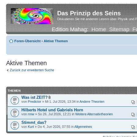
Das Prinzip des Seins
Diskutieren Sie mit anderen Lesern über Physik und P
Edition Mahag:
Home
Sitemap
F
Foren-Übersicht
•
Aktive Themen
Aktive Themen
Zurück zur erweiterten Suche
THEMEN
Was ist ZEIT?
von
Predictor
» Mi 1. Jul 2026, 13:34 in
Andere Theorien
Hilberts Hotel und Gabriels Horn
von
rmw
» So 26. Jul 2026, 12:21 in
Weitere Alternativtheorien
Stimmt_das?
von
Kurt
» Do 4. Jun 2026, 07:55 in
Allgemeines