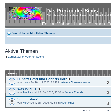
Das Prinzip des Seins
Diskutieren Sie mit anderen Lesern über Physik und P
Edition Mahag:
Home
Sitemap
F
Foren-Übersicht
•
Aktive Themen
Aktive Themen
Zurück zur erweiterten Suche
THEMEN
Hilberts Hotel und Gabriels Horn
von
rmw
» So 26. Jul 2026, 12:21 in
Weitere Alternativtheorien
Was ist ZEIT?
von
Predictor
» Mi 1. Jul 2026, 13:34 in
Andere Theorien
Stimmt_das?
von
Kurt
» Do 4. Jun 2026, 07:55 in
Allgemeines