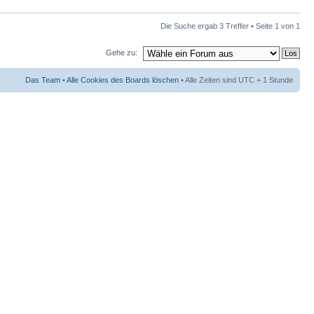
Die Suche ergab 3 Treffer • Seite
1
von
1
Gehe zu:
Das Team
•
Alle Cookies des Boards löschen
• Alle Zeiten sind UTC + 1 Stunde