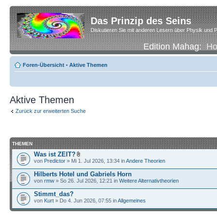
Das Prinzip des Seins
Diskutieren Sie mit anderen Lesern über Physik und P
Edition Mahag:
H
Foren-Übersicht
•
Aktive Themen
Aktive Themen
Zurück zur erweiterten Suche
THEMEN
Was ist ZEIT?
von
Predictor
» Mi 1. Jul 2026, 13:34 in
Andere Theorien
Hilberts Hotel und Gabriels Horn
von
rmw
» So 26. Jul 2026, 12:21 in
Weitere Alternativtheorien
Stimmt_das?
von
Kurt
» Do 4. Jun 2026, 07:55 in
Allgemeines