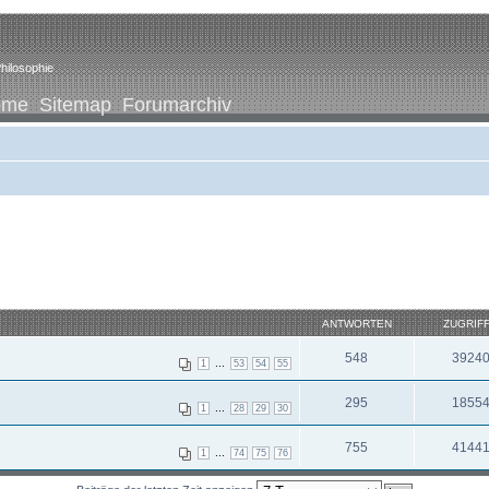
hilosophie
ome
Sitemap
Forumarchiv
ANTWORTEN
ZUGRIF
548
3924
...
1
53
54
55
295
1855
...
1
28
29
30
755
4144
...
1
74
75
76