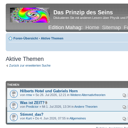
Das Prinzip des Seins
Diskutieren Sie mit anderen Lesern über Physik und P
Edition Mahag:
Home
Sitemap
F
Foren-Übersicht
•
Aktive Themen
Aktive Themen
Zurück zur erweiterten Suche
THEMEN
Hilberts Hotel und Gabriels Horn
von
rmw
» So 26. Jul 2026, 12:21 in
Weitere Alternativtheorien
Was ist ZEIT?
von
Predictor
» Mi 1. Jul 2026, 13:34 in
Andere Theorien
Stimmt_das?
von
Kurt
» Do 4. Jun 2026, 07:55 in
Allgemeines