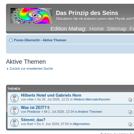
Das Prinzip des Seins
Diskutieren Sie mit anderen Lesern über Physik und P
Edition Mahag:
Home
Sitemap
F
Foren-Übersicht
•
Aktive Themen
Aktive Themen
Zurück zur erweiterten Suche
THEMEN
Hilberts Hotel und Gabriels Horn
von
rmw
» So 26. Jul 2026, 12:21 in
Weitere Alternativtheorien
Was ist ZEIT?
von
Predictor
» Mi 1. Jul 2026, 13:34 in
Andere Theorien
Stimmt_das?
von
Kurt
» Do 4. Jun 2026, 07:55 in
Allgemeines